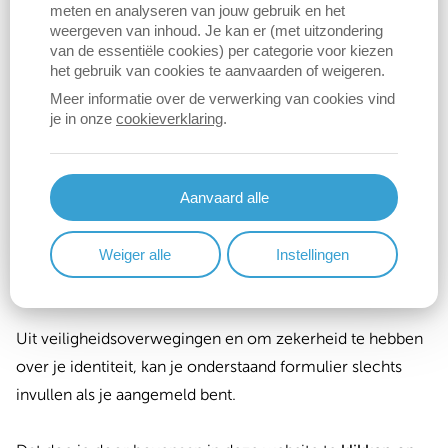
meten en analyseren van jouw gebruik en het
052 36 92 80
weergeven van inhoud. Je kan er (met uitzondering
vergunningen@berlare.be
van de essentiële cookies) per categorie voor kiezen
het gebruik van cookies te aanvaarden of weigeren.
Meer informatie over de verwerking van cookies vind
Publieksuren
je in onze
cookieverklaring
.
Dag
Time
vrijdag:
8:30-13:30
slot
Link naar alle publieksuren van de dienst
Aanvaard alle
Aanvraag premie hemelwatergebruik en
Weiger alle
Instellingen
infiltratievoorzieningen
Uit veiligheidsoverwegingen en om zekerheid te hebben
over je identiteit, kan je onderstaand formulier slechts
invullen als je aangemeld bent.