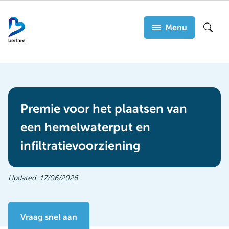
Overslaan
en
Menu
Zoek
naar
de
inhoud
gaan
Premie voor het plaatsen van
een hemelwaterput en
infiltratievoorziening
Updated:
17/06/2026
Vraag snel aan