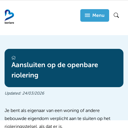
Overslaan
en
Menu
Zoek
naar
de
inhoud
gaan
openbare werken
Aansluiten op de openbare
riolering
Updated:
24/03/2026
Je bent als eigenaar van een woning of andere
bebouwde eigendom verplicht aan te sluiten op het
rioleringsstelsel, als dat er is.