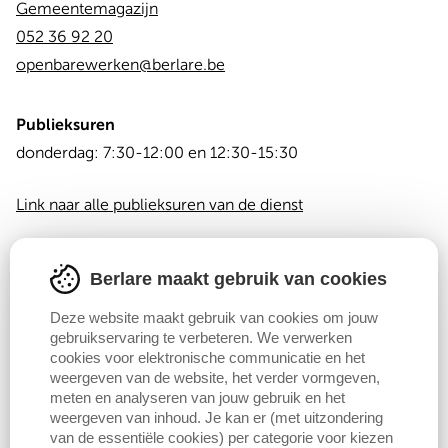
Gemeentemagazijn
052 36 92 20
openbarewerken@berlare.be
Publieksuren
Dag
Time
donderdag:
7:30-12:00 en 12:30-15:30
slot
Link naar alle publieksuren van de dienst
Tegemoetkoming bij rioolaansluiting
Berlare maakt gebruik van cookies
Deze website maakt gebruik van cookies om jouw
Uit veiligheidsoverwegingen en om zekerheid te hebben
gebruikservaring te verbeteren. We verwerken
over je identiteit, kan je onderstaand formulier slechts
cookies voor elektronische communicatie en het
weergeven van de website, het verder vormgeven,
invullen als je aangemeld bent.
meten en analyseren van jouw gebruik en het
weergeven van inhoud. Je kan er (met uitzondering
van de essentiële cookies) per categorie voor kiezen
Dat doe je door bovenaan in deze website te
klikken op