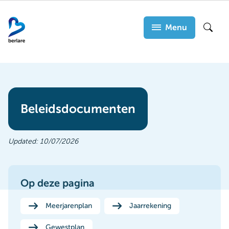
Overslaan
en
Menu
Zoek
naar
de
inhoud
gaan
Beleidsdocumenten
Updated:
10/07/2026
Op deze pagina
Meerjarenplan
Jaarrekening
Gewestplan