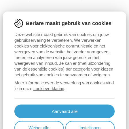
Berlare maakt gebruik van cookies
Deze website maakt gebruik van cookies om jouw
Bijzonder plan van aanleg
gebruikservaring te verbeteren. We verwerken
cookies voor elektronische communicatie en het
weergeven van de website, het verder vormgeven,
Een bijzonder plan van aanleg (BPA) is een
meten en analyseren van jouw gebruik en het
bestemmingsplan voor een gedeelte van het
weergeven van inhoud. Je kan er (met uitzondering
van de essentiële cookies) per categorie voor kiezen
grondgebied. Voor bepaalde delen van de gemeente is
het gebruik van cookies te aanvaarden of weigeren.
zo‘n BPA opgemaakt.
Meer informatie over de verwerking van cookies vind
je in onze
cookieverklaring
.
Stedenbouwkundige voorschriften en kaarten bepalen
Aanvaard alle
welke bestemming aan elk perceel wordt gegeven. Een
BPA legt bovendien vast wat er in de verschillende zones
Weiger alle
Instellingen