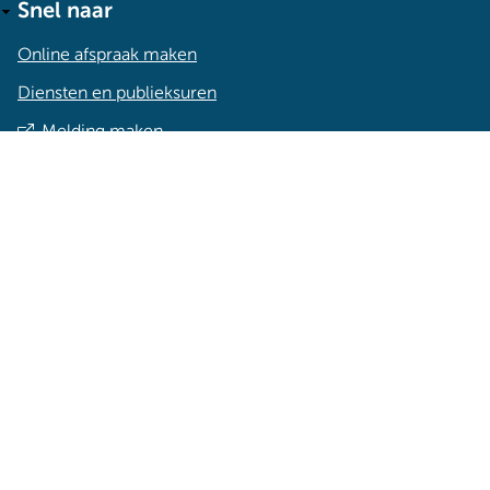
Snel naar
Online afspraak maken
Diensten en publieksuren
Melding maken
Sociale kanalen
Facebook
linkedin
Instagram
Youtube