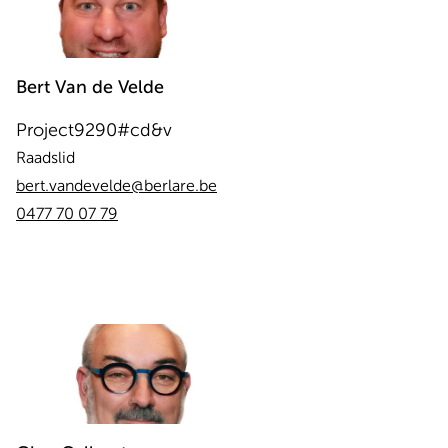
Bert
Van de Velde
Project9290#cd&v
Raadslid
bert.vandevelde@berlare.be
0477 70 07 79