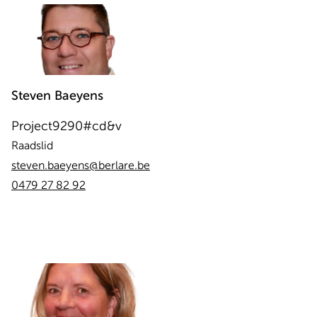
Steven
Baeyens
Project9290#cd&v
Raadslid
steven.baeyens@berlare.be
0479 27 82 92