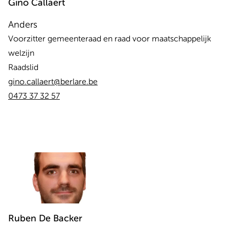
Gino
Callaert
Anders
Voorzitter gemeenteraad en raad voor maatschappelijk
welzijn
Raadslid
gino.callaert@berlare.be
0473 37 32 57
Ruben
De Backer