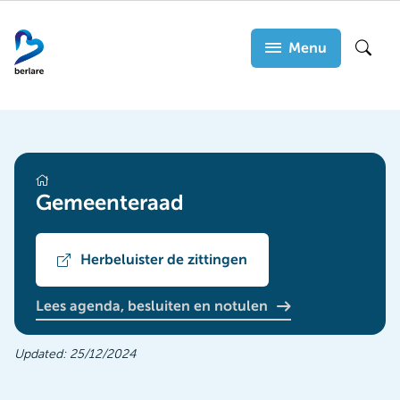
Overslaan
en
Menu
Zoek
naar
de
inhoud
gaan
bestuursorganen
Gemeenteraad
Herbeluister de zittingen
Lees agenda, besluiten en notulen
Updated:
25/12/2024