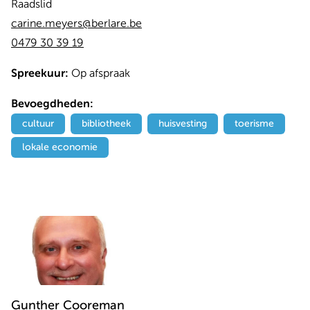
Raadslid
carine.meyers@berlare.be
0479 30 39 19
Spreekuur:
Op afspraak
Bevoegdheden:
cultuur
bibliotheek
huisvesting
toerisme
lokale economie
Gunther
Cooreman