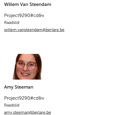
Willem
Van Steendam
Project9290#cd&v
Raadslid
willem.vansteendam@berlare.be
Amy
Steeman
Project9290#cd&v
Raadslid
amy.steeman@berlare.be