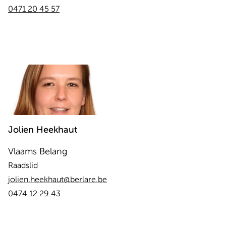
0471 20 45 57
Jolien
Heekhaut
Vlaams Belang
Raadslid
jolien.heekhaut@berlare.be
0474 12 29 43