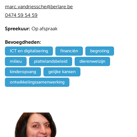
marc.vandriessche@berlare.be
0474 59 54 59
Spreekuur:
Op afspraak
Bevoegdheden:
ICT en digitalisering
financiën
begroting
milieu
plattelandsbeleid
dierenwelzijn
kinderopvang
gelijke kansen
ontwikkelingssamenwerking