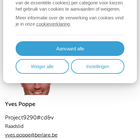
van de essentiële cookies) per categorie voor kiezen
N-VA
het gebruik van cookies te aanvaarden of weigeren.
Raadslid
Meer informatie over de verwerking van cookies vind
albrecht.arbyn@berlare.be
je in onze
cookieverklaring
.
0473 98 19 82
Aanvaard alle
Weiger alle
Instellingen
Yves
Poppe
Project9290#cd&v
Raadslid
yves.poppe@berlare.be