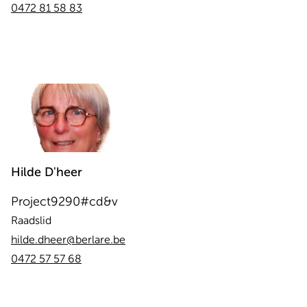
0472 81 58 83
Hilde
D'heer
Project9290#cd&v
Raadslid
hilde.dheer@berlare.be
0472 57 57 68