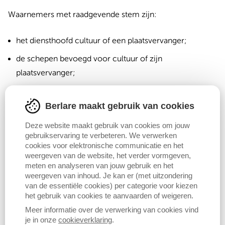
Waarnemers met raadgevende stem zijn:
het diensthoofd cultuur of een plaatsvervanger;
de schepen bevoegd voor cultuur of zijn
plaatsvervanger;
personen die zijn uitgenodigd door het dagelijks
bestuur van de cultuurraad of door het college van
Berlare maakt gebruik van cookies
burgemeester en schepenen.
Deze website maakt gebruik van cookies om jouw
gebruikservaring te verbeteren. We verwerken
cookies voor elektronische communicatie en het
Contact
weergeven van de website, het verder vormgeven,
meten en analyseren van jouw gebruik en het
weergeven van inhoud. Je kan er (met uitzondering
van de essentiële cookies) per categorie voor kiezen
De voorzitter van de cultuurraad is
Céline Vande
het gebruik van cookies te aanvaarden of weigeren.
Meirssche
;
Meer informatie over de verwerking van cookies vind
Het secretariaat bereik je via
cultuurhuis@berlare.be
.
je in onze
cookieverklaring
.