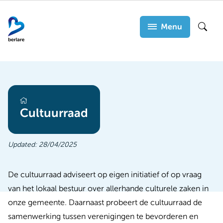
Overslaan
en
Menu
Zoek
naar
de
inhoud
gaan
adviesraden
Cultuurraad
Updated:
28/04/2025
De cultuurraad adviseert op eigen initiatief of op vraag
van het lokaal bestuur over allerhande culturele zaken in
onze gemeente. Daarnaast probeert de cultuurraad de
samenwerking tussen verenigingen te bevorderen en