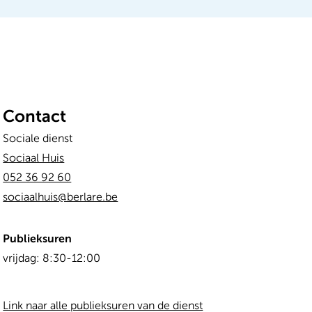
Contact
Sociale dienst
Sociaal Huis
052 36 92 60
sociaalhuis@berlare.be
Publieksuren
Dag
Time
vrijdag:
8:30-12:00
slot
Link naar alle publieksuren van de dienst