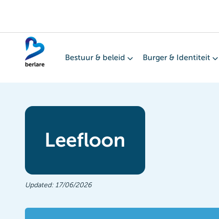
Overslaan
en
naar
de
Bestuur & beleid
Burger & Identiteit
inhoud
gaan
Leefloon
Updated:
17/06/2026