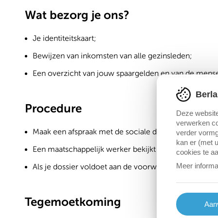
Wat bezorg je ons?
Je identiteitskaart;
Bewijzen van inkomsten van alle gezinsleden;
Een overzicht van jouw spaargelden en van de men
Berla
Procedure
Deze website
verwerken co
Maak een afspraak met de sociale dienst;
verder vormg
kan er (met u
Een maatschappelijk werker bekijkt jouw situatie;
cookies te a
Meer informa
Als je dossier voldoet aan de voorwaarden wordt het
Tegemoetkoming
Aanv