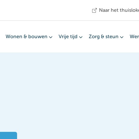
Naar het thuislok
Wonen & bouwen
Vrije tijd
Zorg & steun
Wer