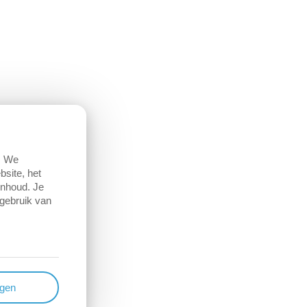
. We
site, het
inhoud. Je
 gebruik van
ngen