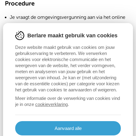
Procedure
Je vraagt de omgevingsvergunning aan via het online
Omgevingsloket
.
Berlare maakt gebruik van cookies
Vervolgens wordt één
openbaar onderzoek
en één
adviesronde
georganiseerd.
Deze website maakt gebruik van cookies om jouw
gebruikservaring te verbeteren. We verwerken
Tot slot beslist de vergunningverlenende overheid (het
cookies voor elektronische communicatie en het
college van burgemeester en schepenen of de
weergeven van de website, het verder vormgeven,
meten en analyseren van jouw gebruik en het
deputatie van de provincie Oost-Vlaanderen).
weergeven van inhoud. Je kan er (met uitzondering
van de essentiële cookies) per categorie voor kiezen
Beroep tegen een beslissing
het gebruik van cookies te aanvaarden of weigeren.
Meer informatie over de verwerking van cookies vind
De deputatie van de provincie is bevoegd voor
je in onze
cookieverklaring
.
beroepen tegen beslissingen van het college van
burgemeester en schepenen. De Vlaamse overheid is
bevoegd voor beroepen tegen beslissingen van de
Aanvaard alle