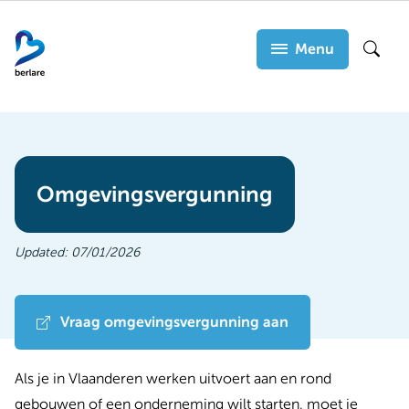
Overslaan
en
Menu
Zoek
naar
de
inhoud
gaan
Omgevingsvergunning
Updated:
07/01/2026
Vraag omgevingsvergunning aan
Als je in Vlaanderen werken uitvoert aan en rond
gebouwen of een onderneming wilt starten, moet je