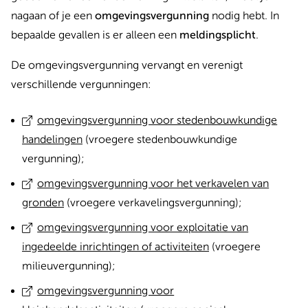
nagaan of je een
omgevingsvergunning
nodig hebt. In
bepaalde gevallen is er alleen een
meldingsplicht
.
De omgevingsvergunning vervangt en verenigt
verschillende vergunningen:
omgevingsvergunning voor stedenbouwkundige
handelingen
(vroegere stedenbouwkundige
vergunning);
omgevingsvergunning voor het verkavelen van
gronden
(vroegere verkavelingsvergunning);
omgevingsvergunning voor exploitatie van
ingedeelde inrichtingen of activiteiten
(vroegere
milieuvergunning);
omgevingsvergunning voor