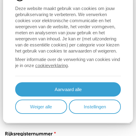
'Aanmelden' en vervolgens nogmaals op 'Aanmelden' in
Deze website maakt gebruik van cookies om jouw
gebruikservaring te verbeteren. We verwerken
de zwarte balk
. Volg daarna de instructies.
cookies voor elektronische communicatie en het
weergeven van de website, het verder vormgeven,
meten en analyseren van jouw gebruik en het
weergeven van inhoud. Je kan er (met uitzondering
van de essentiële cookies) per categorie voor kiezen
het gebruik van cookies te aanvaarden of weigeren.
Meer informatie over de verwerking van cookies vind
je in onze
cookieverklaring
.
Voornaam
Aanvaard alle
Familienaam
Weiger alle
Instellingen
Rijksregisternummer