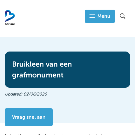
Overslaan
en
Menu
Zoek
naar
de
inhoud
gaan
Bruikleen van een
grafmonument
Updated:
02/06/2026
Vraag snel aan