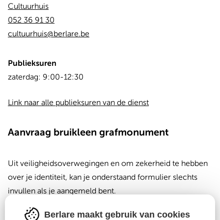
Cultuurhuis
052 36 91 30
cultuurhuis@berlare.be
Publieksuren
Dag
Time
zaterdag:
9:00-12:30
slot
Link naar alle publieksuren van de dienst
Aanvraag bruikleen grafmonument
Uit veiligheidsoverwegingen en om zekerheid te hebben
over je identiteit, kan je onderstaand formulier slechts
invullen als je aangemeld bent.
Berlare maakt gebruik van cookies
Dat doe je door bovenaan in deze website te
klikken op