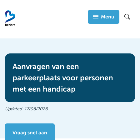
Overslaan
en
Menu
Zoek
naar
de
inhoud
gaan
Aanvragen van een
parkeerplaats voor personen
met een handicap
Updated:
17/06/2026
Vraag snel aan