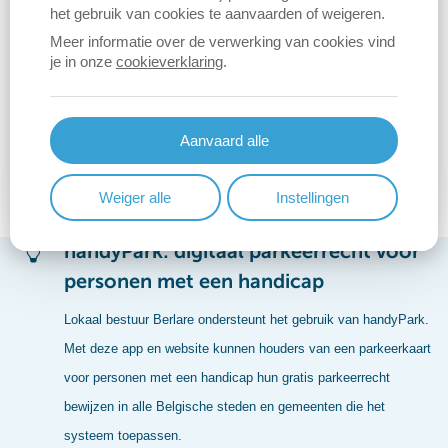
het gebruik van cookies te aanvaarden of weigeren.
Meer informatie over de verwerking van cookies vind
je in onze
cookieverklaring
.
Lokaal bestuur Berlare verwerkt je gegevens conform de
privacywetgeving en neemt daarbij je rechten strikt in
Aanvaard alle
acht. Voor meer informatie en vragen hieromtrent:
l
ees onze privacyverklaring
, contacteer ons
Weiger alle
Instellingen
via
privacy@berlare.be
of Dorp 22.
handyPark: digitaal parkeerrecht voor
personen met een handicap
Lokaal bestuur Berlare ondersteunt het gebruik van handyPark.
Met deze app en website kunnen houders van een parkeerkaart
voor personen met een handicap hun gratis parkeerrecht
bewijzen in alle Belgische steden en gemeenten die het
systeem toepassen.