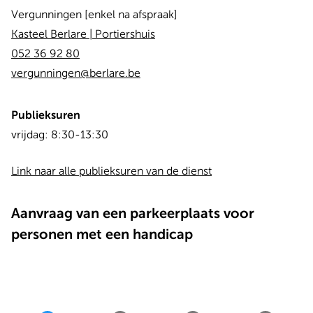
Vergunningen [enkel na afspraak]
Kasteel Berlare | Portiershuis
052 36 92 80
vergunningen@berlare.be
Publieksuren
Dag
Time
vrijdag:
8:30-13:30
slot
Link naar alle publieksuren van de dienst
Aanvraag van een parkeerplaats voor
personen met een handicap